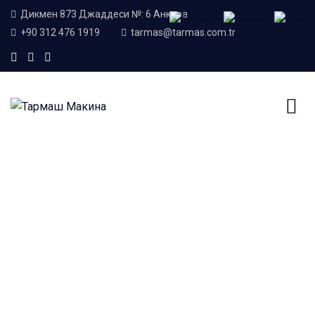
Дикмен 873 Джаддеси №: 6 Анкара
+90 312 476 1919
tarmas@tarmas.com.tr
Home
Блог
Engineering
Kategori:
Engineering