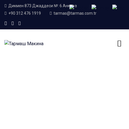
Дикмен 873 Джаддеси №: 6 Анкара
+90 312 476 1919
tarmas@tarmas.com.tr
Home
Блог
машины для производства бетона
Etiket:
машины для
производства бетона